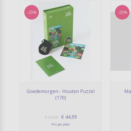
-25%
-25%
Goedemorgen - Houten Puzzel
Maa
(170)
€
44,99
€
59,99
Prix par pièce