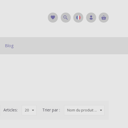
favorite
Blog
Articles:
Trier par :
20
Nom du produit ...