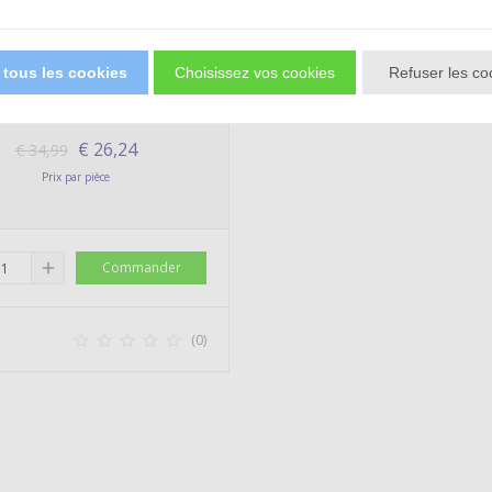
ac: Tweelingen - Houten
 tous les cookies
Choisissez vos cookies
Refuser les co
Puzzel (100)
€
26,24
€
34,99
Prix par pièce
add
Commander





(0)