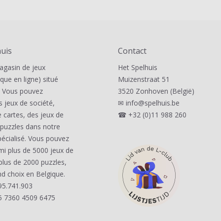
huis
Contact
magasin de jeux
Het Spelhuis
que en ligne) situé
Muizenstraat 51
. Vous pouvez
3520 Zonhoven (België)
s jeux de société,
✉
info@spelhuis.be
 cartes, des jeux de
☎
+32 (0)11 988 260
 puzzles dans notre
écialisé. Vous pouvez
rmi plus de 5000 jeux de
plus de 2000 puzzles,
nd choix en Belgique.
95.741.903
5 7360 4509 6475