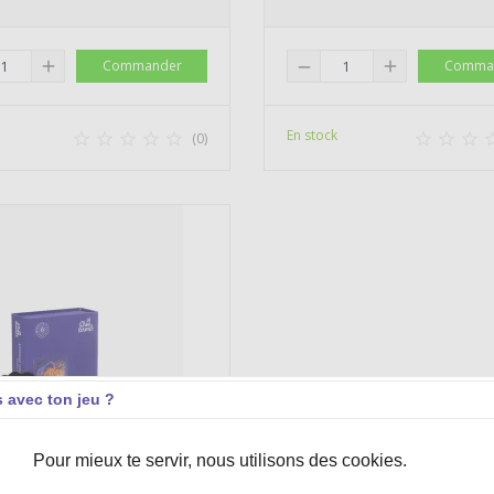
add
Commander
add
Comma
remove
En stock





(0)



s avec ton jeu ?
Pour mieux te servir, nous utilisons des cookies.