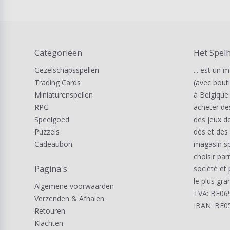
Categorieën
Het Spel
Gezelschapsspellen
... est un 
Trading Cards
(avec bouti
Miniaturenspellen
à Belgique
RPG
acheter de
Speelgoed
des jeux de
Puzzels
dés et des
Cadeaubon
magasin sp
choisir pa
Pagina's
société et 
le plus gra
Algemene voorwaarden
TVA: BE06
Verzenden & Afhalen
IBAN: BE0
Retouren
Klachten