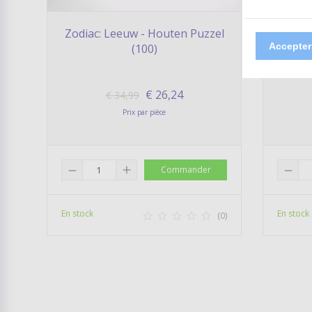
Zodiac: Leeuw - Houten Puzzel
Zodi
Accepter
(100)
€
26,24
€
34,99
Prix par pièce
add
Commander
remove
remove
En stock
En stock





(0)