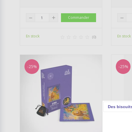
add
Commander
remove
remove
En stock
En stock





(0)
-25%
-25%
Des biscuit