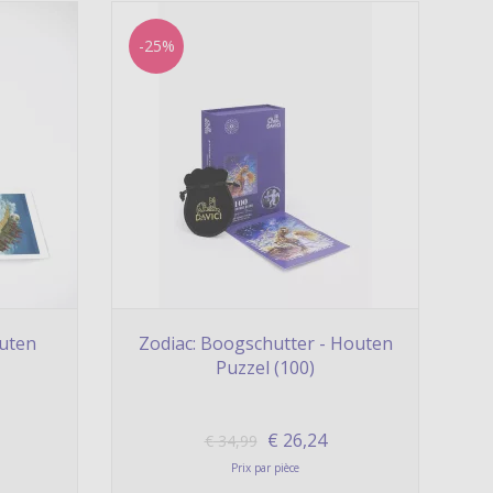
-25%
uten
Zodiac: Boogschutter - Houten
Puzzel (100)
€
26,24
€
34,99
Prix par pièce