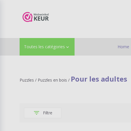
Toutes les catégories
Home

Pour les adultes
Puzzles
/
Puzzles en bois
/
filter_list
Filtre