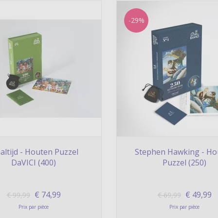
-29%
ltijd - Houten Puzzel
Stephen Hawking - Ho
DaVICI (400)
Puzzel (250)
€
74,99
€
49,99
€
99,99
€
69,99
Prix par pièce
Prix par pièce