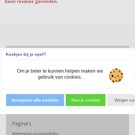
Geen reviews gevonden.
Koekjes bij je spel?
Categorieën
Gezelschapsspellen
Om je beter te kunnen helpen maken we
Trading Cards
gebruik van cookies.
Miniaturenspellen
RPG
Speelgoed
Accepteer alle cookies
Kies je cookies
Weiger co
Puzzels
Cadeaubon
Pagina's
Algemene voorwaarden